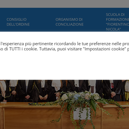
SCUOLA DI
CONSIGLIO
ORGANISMO DI
FORMAZION
DELL’ORDINE
CONCILIAZIONE
“FIORENTINO
NICOLA”
ti l'esperienza più pertinente ricordando le tue preferenze nelle pr
'uso di TUTTI i cookie. Tuttavia, puoi visitare "Impostazioni cookie