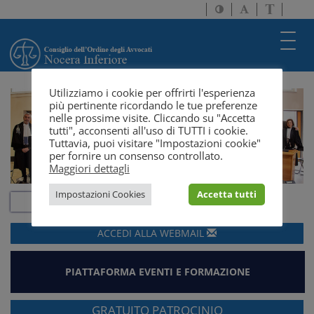
Attiva/disattiva
Attiva/disatti
Passa
alto
dimensione
a
contrasto
testo
version
Toggl
solo
navig
testo
Utilizziamo i cookie per offrirti l'esperienza
più pertinente ricordando le tue preferenze
nelle prossime visite. Cliccando su "Accetta
tutti", acconsenti all'uso di TUTTI i cookie.
Tuttavia, puoi visitare "Impostazioni cookie"
per fornire un consenso controllato.
Maggiori dettagli
Impostazioni Cookies
Accetta tutti
ACCEDI ALLA
WEBMAIL
PIATTAFORMA EVENTI E FORMAZIONE
GRATUITO PATROCINIO