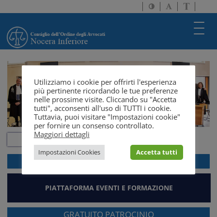
Attiva/disattiva
Attiva/disatti
Passa
alto
dimensione
a
contrasto
testo
version
Toggl
solo
navig
testo
Utilizziamo i cookie per offrirti l'esperienza
più pertinente ricordando le tue preferenze
nelle prossime visite. Cliccando su "Accetta
tutti", acconsenti all'uso di TUTTI i cookie.
Tuttavia, puoi visitare "Impostazioni cookie"
per fornire un consenso controllato.
Maggiori dettagli
Impostazioni Cookies
Accetta tutti
ACCEDI ALLA
WEBMAIL
PIATTAFORMA EVENTI E FORMAZIONE
GRATUITO PATROCINIO