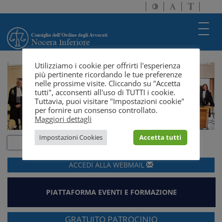
Attiva/disattiva
Attiva/disatti
Passa
alto
dimensione
a
contrasto
testo
version
Toggl
solo
navig
testo
Utilizziamo i cookie per offrirti l'esperienza
più pertinente ricordando le tue preferenze
nelle prossime visite. Cliccando su "Accetta
tutti", acconsenti all'uso di TUTTI i cookie.
Tuttavia, puoi visitare "Impostazioni cookie"
per fornire un consenso controllato.
Maggiori dettagli
Impostazioni Cookies
Accetta tutti
ACCEDI ALLA
WEBMAIL
PIATTAFORMA EVENTI E FORMAZIONE
GRATUITO PATROCINIO