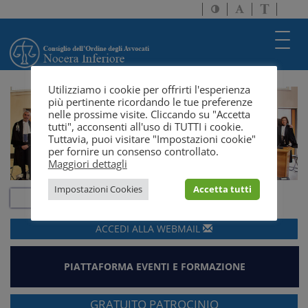
Attiva/disattiva
Attiva/disatti
Passa
alto
dimensione
a
contrasto
testo
version
Toggl
solo
navig
testo
Utilizziamo i cookie per offrirti l'esperienza
più pertinente ricordando le tue preferenze
nelle prossime visite. Cliccando su "Accetta
tutti", acconsenti all'uso di TUTTI i cookie.
Tuttavia, puoi visitare "Impostazioni cookie"
per fornire un consenso controllato.
Maggiori dettagli
Impostazioni Cookies
Accetta tutti
ACCEDI ALLA
WEBMAIL
PIATTAFORMA EVENTI E FORMAZIONE
GRATUITO PATROCINIO