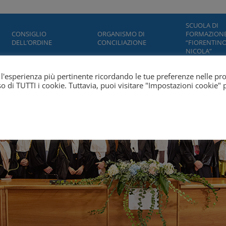
SCUOLA DI
CONSIGLIO
ORGANISMO DI
FORMAZION
DELL’ORDINE
CONCILIAZIONE
“FIORENTINO
NICOLA”
ti l'esperienza più pertinente ricordando le tue preferenze nelle pr
'uso di TUTTI i cookie. Tuttavia, puoi visitare "Impostazioni cookie