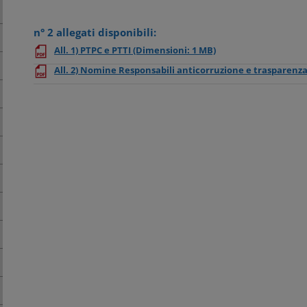
n° 2 allegati disponibili:
All. 1) PTPC e PTTI
(Dimensioni: 1 MB)
All. 2) Nomine Responsabili anticorruzione e trasparenz