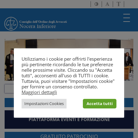
Attiva/disattiva
Attiva/disatti
Passa
alto
dimensione
a
contrasto
testo
version
Toggl
solo
navig
testo
Utilizziamo i cookie per offrirti l'esperienza
più pertinente ricordando le tue preferenze
nelle prossime visite. Cliccando su "Accetta
tutti", acconsenti all'uso di TUTTI i cookie.
Tuttavia, puoi visitare "Impostazioni cookie"
per fornire un consenso controllato.
Maggiori dettagli
ACCEDI ALLA
WEBMAIL
Impostazioni Cookies
Accetta tutti
PIATTAFORMA EVENTI E FORMAZIONE
GRATUITO PATROCINIO