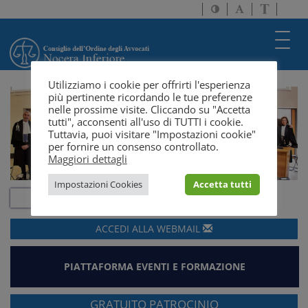
Attiva/disattiva
Attiva/disatti
Passa
alto
dimensione
a
contrasto
testo
version
Toggl
solo
navig
testo
Utilizziamo i cookie per offrirti l'esperienza
più pertinente ricordando le tue preferenze
nelle prossime visite. Cliccando su "Accetta
tutti", acconsenti all'uso di TUTTI i cookie.
Tuttavia, puoi visitare "Impostazioni cookie"
per fornire un consenso controllato.
Maggiori dettagli
Impostazioni Cookies
Accetta tutti
ACCEDI ALLA
WEBMAIL
PIATTAFORMA EVENTI E FORMAZIONE
GRATUITO PATROCINIO