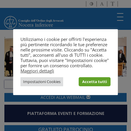
Attiva/disattiva
Attiva/disatti
Passa
alto
dimensione
a
contrasto
testo
version
Toggl
solo
navig
testo
Utilizziamo i cookie per offrirti l'esperienza
più pertinente ricordando le tue preferenze
nelle prossime visite. Cliccando su "Accetta
tutti", acconsenti all'uso di TUTTI i cookie.
Tuttavia, puoi visitare "Impostazioni cookie"
per fornire un consenso controllato.
Maggiori dettagli
Impostazioni Cookies
Accetta tutti
ACCEDI ALLA
WEBMAIL
PIATTAFORMA EVENTI E FORMAZIONE
GRATUITO PATROCINIO