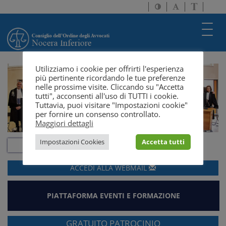
Attiva/disattiva
Attiva/disatti
Passa
alto
dimensione
a
contrasto
testo
version
Toggl
solo
navig
testo
Utilizziamo i cookie per offrirti l'esperienza
più pertinente ricordando le tue preferenze
nelle prossime visite. Cliccando su "Accetta
tutti", acconsenti all'uso di TUTTI i cookie.
Tuttavia, puoi visitare "Impostazioni cookie"
per fornire un consenso controllato.
Maggiori dettagli
Impostazioni Cookies
Accetta tutti
ACCEDI ALLA
WEBMAIL
PIATTAFORMA EVENTI E FORMAZIONE
GRATUITO PATROCINIO