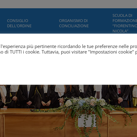
SCUOLA DI
CONSIGLIO
ORGANISMO DI
FORMAZION
DELL’ORDINE
CONCILIAZIONE
“FIORENTINO
NICOLA”
ti l'esperienza più pertinente ricordando le tue preferenze nelle pr
'uso di TUTTI i cookie. Tuttavia, puoi visitare "Impostazioni cookie