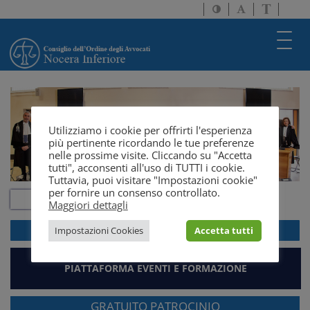
Attiva/disattiva
Attiva/disatti
Passa
alto
dimensione
a
contrasto
testo
version
Toggl
solo
navig
testo
Utilizziamo i cookie per offrirti l'esperienza
più pertinente ricordando le tue preferenze
nelle prossime visite. Cliccando su "Accetta
tutti", acconsenti all'uso di TUTTI i cookie.
Tuttavia, puoi visitare "Impostazioni cookie"
per fornire un consenso controllato.
Maggiori dettagli
ACCEDI ALLA
WEBMAIL
Impostazioni Cookies
Accetta tutti
PIATTAFORMA EVENTI E FORMAZIONE
GRATUITO PATROCINIO