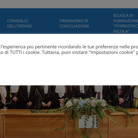
SCUOLA DI
CONSIGLIO
ORGANISMO DI
FORMAZION
DELL’ORDINE
CONCILIAZIONE
“FIORENTINO
NICOLA”
ti l'esperienza più pertinente ricordando le tue preferenze nelle pr
'uso di TUTTI i cookie. Tuttavia, puoi visitare "Impostazioni cookie