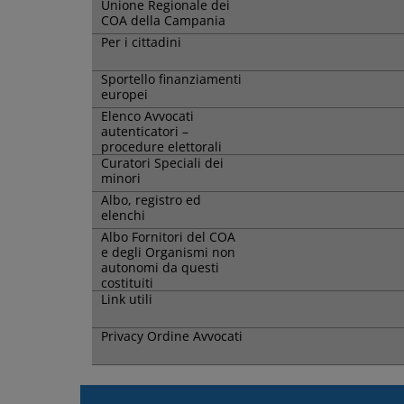
Unione Regionale dei
COA della Campania
Per i cittadini
Sportello finanziamenti
europei
Elenco Avvocati
autenticatori –
procedure elettorali
Curatori Speciali dei
minori
Albo, registro ed
elenchi
Albo Fornitori del COA
e degli Organismi non
autonomi da questi
costituiti
Link utili
Privacy Ordine Avvocati