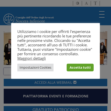
Attiva/disattiva
Attiva/disatti
Passa
alto
dimensione
a
contrasto
testo
version
Toggl
solo
navig
testo
Utilizziamo i cookie per offrirti l'esperienza
più pertinente ricordando le tue preferenze
nelle prossime visite. Cliccando su "Accetta
tutti", acconsenti all'uso di TUTTI i cookie.
Tuttavia, puoi visitare "Impostazioni cookie"
per fornire un consenso controllato.
Maggiori dettagli
Impostazioni Cookies
Accetta tutti
ACCEDI ALLA
WEBMAIL
PIATTAFORMA EVENTI E FORMAZIONE
GRATUITO PATROCINIO