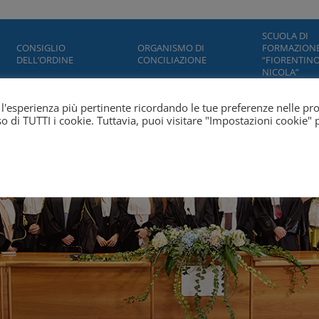
SCUOLA DI
CONSIGLIO
ORGANISMO DI
FORMAZION
DELL’ORDINE
CONCILIAZIONE
“FIORENTINO
NICOLA”
ti l'esperienza più pertinente ricordando le tue preferenze nelle pr
'uso di TUTTI i cookie. Tuttavia, puoi visitare "Impostazioni cookie