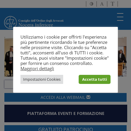
Attiva/disattiva
Attiva/disatti
Passa
alto
dimensione
a
contrasto
testo
version
Toggl
solo
navig
testo
Utilizziamo i cookie per offrirti l'esperienza
più pertinente ricordando le tue preferenze
nelle prossime visite. Cliccando su "Accetta
tutti", acconsenti all'uso di TUTTI i cookie.
Tuttavia, puoi visitare "Impostazioni cookie"
per fornire un consenso controllato.
Maggiori dettagli
Impostazioni Cookies
Accetta tutti
ACCEDI ALLA
WEBMAIL
PIATTAFORMA EVENTI E FORMAZIONE
GRATUITO PATROCINIO