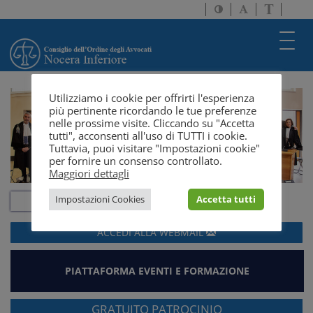
Attiva/disattiva
Attiva/disatti
Passa
alto
dimensione
a
contrasto
testo
version
Toggl
solo
navig
testo
Utilizziamo i cookie per offrirti l'esperienza
più pertinente ricordando le tue preferenze
nelle prossime visite. Cliccando su "Accetta
tutti", acconsenti all'uso di TUTTI i cookie.
Tuttavia, puoi visitare "Impostazioni cookie"
per fornire un consenso controllato.
Maggiori dettagli
Impostazioni Cookies
Accetta tutti
ACCEDI ALLA
WEBMAIL
PIATTAFORMA EVENTI E FORMAZIONE
GRATUITO PATROCINIO