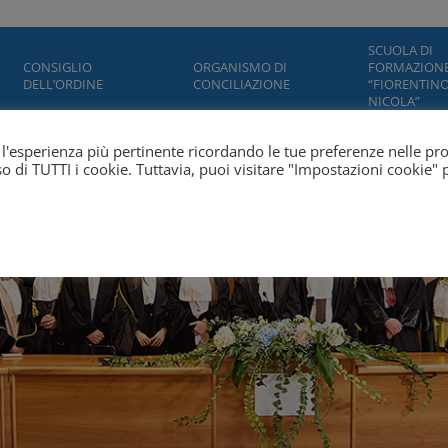
SCUOLA DI
CONSIGLIO
ORGANISMO DI
FORMAZION
DELL’ORDINE
CONCILIAZIONE
“FIORENTINO
NICOLA”
ti l'esperienza più pertinente ricordando le tue preferenze nelle pr
'uso di TUTTI i cookie. Tuttavia, puoi visitare "Impostazioni cookie