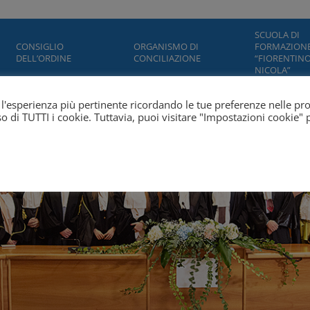
SCUOLA DI
CONSIGLIO
ORGANISMO DI
FORMAZION
DELL’ORDINE
CONCILIAZIONE
“FIORENTINO
NICOLA”
ti l'esperienza più pertinente ricordando le tue preferenze nelle pr
'uso di TUTTI i cookie. Tuttavia, puoi visitare "Impostazioni cookie