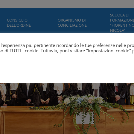
SCUOLA DI
CONSIGLIO
ORGANISMO DI
FORMAZION
DELL’ORDINE
CONCILIAZIONE
“FIORENTINO
NICOLA”
ti l'esperienza più pertinente ricordando le tue preferenze nelle pr
'uso di TUTTI i cookie. Tuttavia, puoi visitare "Impostazioni cookie