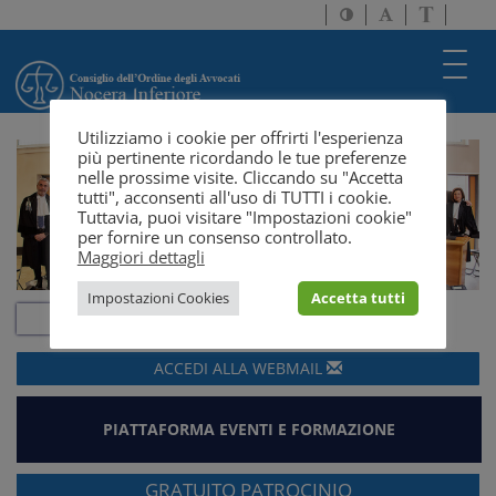
Attiva/disattiva
Attiva/disatti
Passa
alto
dimensione
a
contrasto
testo
version
Toggl
solo
navig
testo
Utilizziamo i cookie per offrirti l'esperienza
più pertinente ricordando le tue preferenze
nelle prossime visite. Cliccando su "Accetta
tutti", acconsenti all'uso di TUTTI i cookie.
Tuttavia, puoi visitare "Impostazioni cookie"
per fornire un consenso controllato.
Maggiori dettagli
Impostazioni Cookies
Accetta tutti
ACCEDI ALLA
WEBMAIL
PIATTAFORMA EVENTI E FORMAZIONE
GRATUITO PATROCINIO