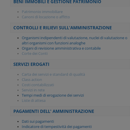
BENI IMMOBILI E GESTIONE PATRIMONIO
Patrimonio immobiliare
Canoni di locazione o affitto
CONTROLLI E RILIEVI SULL'AMMINISTRAZIONE
Organismi indipendenti di valutazione, nuclei di valutazione o
altri organismi con funzioni analoghe
Organi di revisione amministrativa e contabile
Corte dei Conti
SERVIZI EROGATI
Carta dei servizi e standard di qualità
Class action
Costi contabilizzati
Servizi in rete
Tempi medi di erogazione dei servizi
Liste di attesa
PAGAMENTI DELL' AMMINISTRAZIONE
Dati sui pagamenti
Indicatore di tempestività dei pagamenti