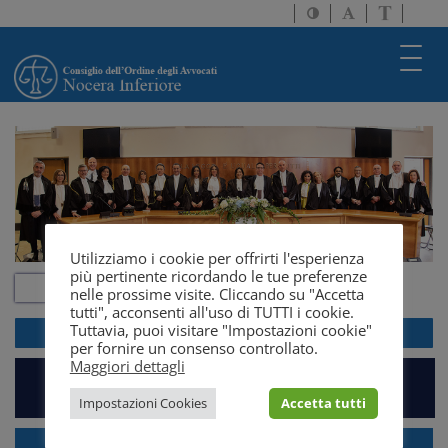
Attiva/disattiva
Attiva/disatti
Passa
alto
dimensione
a
contrasto
testo
version
Toggl
solo
navig
testo
Utilizziamo i cookie per offrirti l'esperienza
più pertinente ricordando le tue preferenze
nelle prossime visite. Cliccando su "Accetta
tutti", acconsenti all'uso di TUTTI i cookie.
Tuttavia, puoi visitare "Impostazioni cookie"
ACCEDI ALLA
WEBMAIL
per fornire un consenso controllato.
Maggiori dettagli
PIATTAFORMA EVENTI E FORMAZIONE
Impostazioni Cookies
Accetta tutti
GRATUITO PATROCINIO