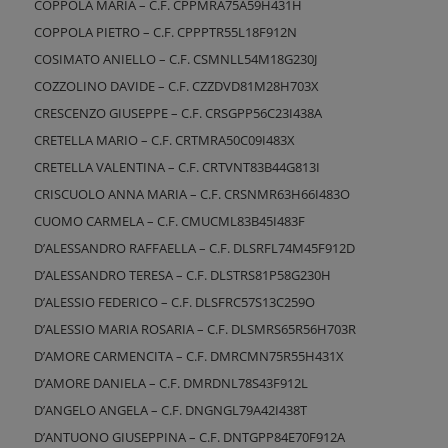
COPPOLA MARIA – C.F. CPPMRA75A59H431H
COPPOLA PIETRO – C.F. CPPPTR55L18F912N
COSIMATO ANIELLO – C.F. CSMNLL54M18G230J
COZZOLINO DAVIDE – C.F. CZZDVD81M28H703X
CRESCENZO GIUSEPPE – C.F. CRSGPP56C23I438A
CRETELLA MARIO – C.F. CRTMRA50C09I483X
CRETELLA VALENTINA – C.F. CRTVNT83B44G813I
CRISCUOLO ANNA MARIA – C.F. CRSNMR63H66I483O
CUOMO CARMELA – C.F. CMUCML83B45I483F
D’ALESSANDRO RAFFAELLA – C.F. DLSRFL74M45F912D
D’ALESSANDRO TERESA – C.F. DLSTRS81P58G230H
D’ALESSIO FEDERICO – C.F. DLSFRC57S13C259O
D’ALESSIO MARIA ROSARIA – C.F. DLSMRS65R56H703R
D’AMORE CARMENCITA – C.F. DMRCMN75R55H431X
D’AMORE DANIELA – C.F. DMRDNL78S43F912L
D’ANGELO ANGELA – C.F. DNGNGL79A42I438T
D’ANTUONO GIUSEPPINA – C.F. DNTGPP84E70F912A