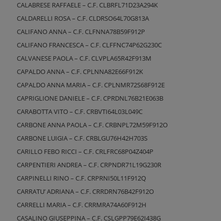
CALABRESE RAFFAELE – C.F. CLBRFL71D23A294K
CALDARELLI ROSA – C.F. CLDRSO64L70G813A
CALIFANO ANNA – C.F. CLFNNA78B59F912P
CALIFANO FRANCESCA – C.F. CLFFNC74P62G230C
CALVANESE PAOLA – C.F. CLVPLA65R42F913M
CAPALDO ANNA – C.F. CPLNNA82E66F912K
CAPALDO ANNA MARIA – C.F. CPLNMR72S68F912E
CAPRIGLIONE DANIELE – C.F. CPRDNL76B21E063B
CARABOTTA VITO – C.F. CRBVTI64L03L049C
CARBONE ANNA PAOLA – C.F. CRBNPL72M59F912O
CARBONE LUIGIA – C.F. CRBLGU76H42H703S
CARILLO FEBO RICCI – C.F. CRLFRC68P04Z404P
CARPENTIERI ANDREA – C.F. CRPNDR71L19G230R
CARPINELLI RINO – C.F. CRPRNI50L11F912Q
CARRATU’ ADRIANA – C.F. CRRDRN76B42F912O
CARRELLI MARIA – C.F. CRRMRA74A60F912H
CASALINO GIUSEPPINA – C.F. CSLGPP79E62I438G