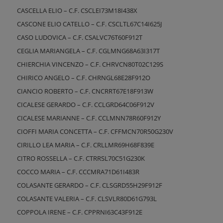
CASCELLA ELIO – C.F. CSCLEI73M18I438X
CASCONE ELIO CATELLO – C.F. CSCLTL67C14I625J
CASO LUDOVICA – C.F. CSALVC76T60F912T
CEGLIA MARIANGELA – C.F. CGLMNG68A63I317T
CHIERCHIA VINCENZO – C.F. CHRVCN80T02C129S
CHIRICO ANGELO – C.F. CHRNGL68E28F912O
CIANCIO ROBERTO – C.F. CNCRRT67E18F913W
CICALESE GERARDO – C.F. CCLGRD64C06F912V
CICALESE MARIANNE – C.F. CCLMNN78R60F912Y
CIOFFI MARIA CONCETTA – C.F. CFFMCN70R50G230V
CIRILLO LEA MARIA – C.F. CRLLMR69H68F839E
CITRO ROSSELLA – C.F. CTRRSL70C51G230K
COCCO MARIA – C.F. CCCMRA71D61I483R
COLASANTE GERARDO – C.F. CLSGRD55H29F912F
COLASANTE VALERIA – C.F. CLSVLR80D61G793L
COPPOLA IRENE – C.F. CPPRNI63C43F912E