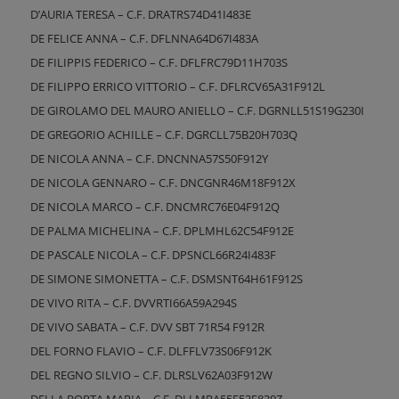
D’AURIA TERESA – C.F. DRATRS74D41I483E
DE FELICE ANNA – C.F. DFLNNA64D67I483A
DE FILIPPIS FEDERICO – C.F. DFLFRC79D11H703S
DE FILIPPO ERRICO VITTORIO – C.F. DFLRCV65A31F912L
DE GIROLAMO DEL MAURO ANIELLO – C.F. DGRNLL51S19G230I
DE GREGORIO ACHILLE – C.F. DGRCLL75B20H703Q
DE NICOLA ANNA – C.F. DNCNNA57S50F912Y
DE NICOLA GENNARO – C.F. DNCGNR46M18F912X
DE NICOLA MARCO – C.F. DNCMRC76E04F912Q
DE PALMA MICHELINA – C.F. DPLMHL62C54F912E
DE PASCALE NICOLA – C.F. DPSNCL66R24I483F
DE SIMONE SIMONETTA – C.F. DSMSNT64H61F912S
DE VIVO RITA – C.F. DVVRTI66A59A294S
DE VIVO SABATA – C.F. DVV SBT 71R54 F912R
DEL FORNO FLAVIO – C.F. DLFFLV73S06F912K
DEL REGNO SILVIO – C.F. DLRSLV62A03F912W