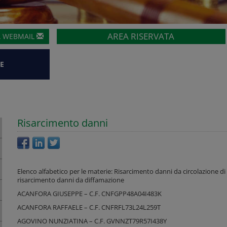
AREA RISERVATA
A
WEBMAIL
E
Risarcimento danni
Elenco alfabetico per le materie: Risarcimento danni da circolazione di
risarcimento danni da diffamazione
ACANFORA GIUSEPPE – C.F. CNFGPP48A04I483K
ACANFORA RAFFAELE – C.F. CNFRFL73L24L259T
AGOVINO NUNZIATINA – C.F. GVNNZT79R57I438Y