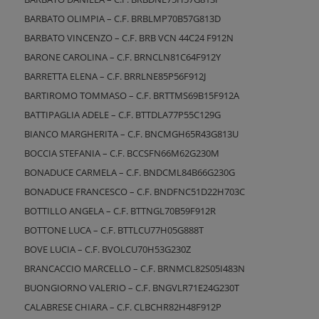
BARBATO OLIMPIA – C.F. BRBLMP70B57G813D
BARBATO VINCENZO – C.F. BRB VCN 44C24 F912N
BARONE CAROLINA – C.F. BRNCLN81C64F912Y
BARRETTA ELENA – C.F. BRRLNE85P56F912J
BARTIROMO TOMMASO – C.F. BRTTMS69B15F912A
BATTIPAGLIA ADELE – C.F. BTTDLA77P55C129G
BIANCO MARGHERITA – C.F. BNCMGH65R43G813U
BOCCIA STEFANIA – C.F. BCCSFN66M62G230M
BONADUCE CARMELA – C.F. BNDCML84B66G230G
BONADUCE FRANCESCO – C.F. BNDFNC51D22H703C
BOTTILLO ANGELA – C.F. BTTNGL70B59F912R
BOTTONE LUCA – C.F. BTTLCU77H05G888T
BOVE LUCIA – C.F. BVOLCU70H53G230Z
BRANCACCIO MARCELLO – C.F. BRNMCL82S05I483N
BUONGIORNO VALERIO – C.F. BNGVLR71E24G230T
CALABRESE CHIARA – C.F. CLBCHR82H48F912P