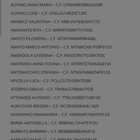
ALFANO ANNA MARIA – C.F. LFNNMR50R63A294E
ALFANO LUIGI – C.F. LFNLGU74R20C129C
AMABILE VALENTINA – C.F. MBLVNT83E42A717C
AMARANTE RITA – C.F. MRNRTI69M71H703S
AMATO FILOMENA – C.F. MTAFMN66R68I438L
AMATO MARCO ANTONIO – C.F. MTAMCN81P09F912O
AMENDOLA CATERINA – C.F. MNDCRN77C43H703C
AMITRANO ANNA TIZIANA – C.F. MTRNTZ73H64G813A
ANTONACCHIO STEFANIA – C.F. NTNSFN66M54F912G
APICELLA LUCA – C.F. PCLLCU72H30H703M
ATORINO EMILIO – C.F. TRNMLE70B06H703E
ATTIANESE ALFONSO – C.F. TTNLNS80D11G813G
AURICCHIO BRIGIDA – C.F. RCCBGD60H64L142X
AVAGNANO ANNAMARIA – C.F. VGNNMR74S67F912Q
BARBA ANTONELLA – C.F. BRBNNL72H47F912U
BARBATO BARBARA – C.F. BRBBBR80B49G813I
BARBATO DANIELA – C.F. BRBDNL75H57G813P