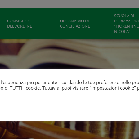
SCUOLA DI
CONSIGLIO
ORGANISMO DI
FORMAZION
DELL’ORDINE
CONCILIAZIONE
“FIORENTINO
NICOLA”
ti l'esperienza più pertinente ricordando le tue preferenze nelle pr
'uso di TUTTI i cookie. Tuttavia, puoi visitare "Impostazioni cookie