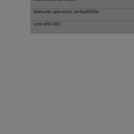
Manuale_operativo_VerbalSFERA
Link Utili ODC