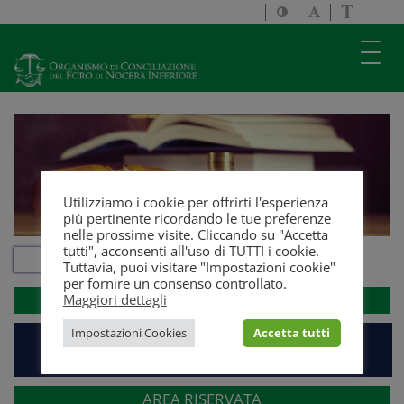
Attiva/disattiva
Attiva/disatti
Passa
alto
dimensione
a
contrasto
testo
version
Toggl
solo
navig
testo
Utilizziamo i cookie per offrirti l'esperienza
più pertinente ricordando le tue preferenze
nelle prossime visite. Cliccando su "Accetta
tutti", acconsenti all'uso di TUTTI i cookie.
Tuttavia, puoi visitare "Impostazioni cookie"
per fornire un consenso controllato.
Maggiori dettagli
ACCEDI ALLA
WEBMAIL
Impostazioni Cookies
Accetta tutti
PIATTAFORMA EVENTI E FORMAZIONE
AREA RISERVATA