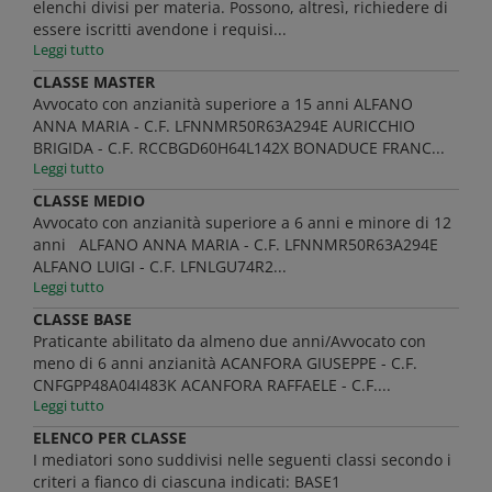
elenchi divisi per materia. Possono, altresì, richiedere di
essere iscritti avendone i requisi...
Leggi tutto
CLASSE MASTER
Avvocato con anzianità superiore a 15 anni ALFANO
ANNA MARIA - C.F. LFNNMR50R63A294E AURICCHIO
BRIGIDA - C.F. RCCBGD60H64L142X BONADUCE FRANC...
Leggi tutto
CLASSE MEDIO
Avvocato con anzianità superiore a 6 anni e minore di 12
anni ALFANO ANNA MARIA - C.F. LFNNMR50R63A294E
ALFANO LUIGI - C.F. LFNLGU74R2...
Leggi tutto
CLASSE BASE
Praticante abilitato da almeno due anni/Avvocato con
meno di 6 anni anzianità ACANFORA GIUSEPPE - C.F.
CNFGPP48A04I483K ACANFORA RAFFAELE - C.F....
Leggi tutto
ELENCO PER CLASSE
I mediatori sono suddivisi nelle seguenti classi secondo i
criteri a fianco di ciascuna indicati: BASE1