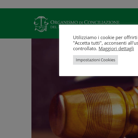
Utilizziamo i cookie per offrir
"Accetta tutti", acconsenti all
controllato.
Maggiori dettagli
Impostazioni Cookies