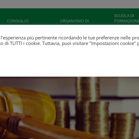
SCUOLA DI
CONSIGLIO
ORGANISMO DI
FORMAZION
DELL’ORDINE
CONCILIAZIONE
“FIORENTINO
NICOLA”
ti l'esperienza più pertinente ricordando le tue preferenze nelle pr
'uso di TUTTI i cookie. Tuttavia, puoi visitare "Impostazioni cookie