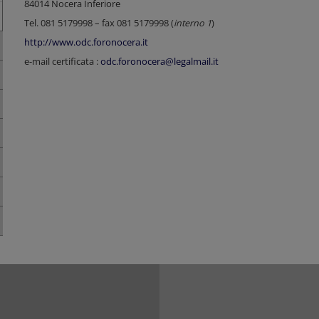
84014 Nocera Inferiore
Tel. 081 5179998 – fax 081 5179998 (
interno 1
)
http://www.odc.foronocera.it
e-mail certificata :
odc.foronocera@legalmail.it