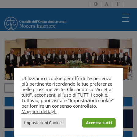
Attiva/disattiva
Attiva/disatti
Passa
alto
dimensione
a
contrasto
testo
version
Toggl
solo
navig
testo
Utilizziamo i cookie per offrirti l'esperienza
più pertinente ricordando le tue preferenze
nelle prossime visite. Cliccando su "Accetta
tutti", acconsenti all'uso di TUTTI i cookie.
Tuttavia, puoi visitare "Impostazioni cookie"
ACCEDI ALLA
WEBMAIL
per fornire un consenso controllato.
Maggiori dettagli
PIATTAFORMA EVENTI E FORMAZIONE
Impostazioni Cookies
Accetta tutti
GRATUITO PATROCINIO