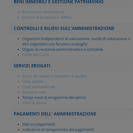
BENI IMMOBILI E GESTIONE PATRIMONIO
Patrimonio immobiliare
Canoni di locazione o affitto
CONTROLLI E RILIEVI SULL'AMMINISTRAZIONE
Organismi indipendenti di valutazione, nuclei di valutazione o
altri organismi con funzioni analoghe
Organi di revisione amministrativa e contabile
Corte dei Conti
SERVIZI EROGATI
Carta dei servizi e standard di qualità
Class action
Costi contabilizzati
Servizi in rete
Tempi medi di erogazione dei servizi
Liste di attesa
PAGAMENTI DELL' AMMINISTRAZIONE
Dati sui pagamenti
Indicatore di tempestività dei pagamenti