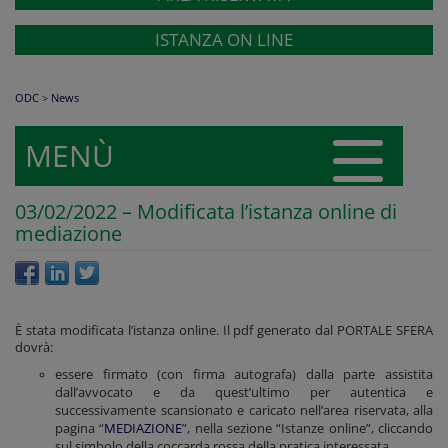
ISTANZA ON LINE
ODC
>
News
MENÙ
03/02/2022 – Modificata l’istanza online di
mediazione
È stata modificata l’istanza online. Il pdf generato dal PORTALE SFERA
dovrà:
essere firmato (con firma autografa) dalla parte assistita
dall’avvocato e da quest’ultimo per autentica e
successivamente scansionato e caricato nell’area riservata, alla
pagina “
MEDIAZIONE
”, nella sezione “Istanze online”, cliccando
sul simbolo della coccarda rossa della pratica interessata.