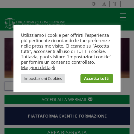
Attiva/disattiva
Attiva/disatti
Passa
alto
dimensione
a
contrasto
testo
version
Toggl
solo
navig
testo
Utilizziamo i cookie per offrirti l'esperienza
più pertinente ricordando le tue preferenze
nelle prossime visite. Cliccando su "Accetta
tutti", acconsenti all'uso di TUTTI i cookie.
Tuttavia, puoi visitare "Impostazioni cookie"
per fornire un consenso controllato.
Maggiori dettagli
Impostazioni Cookies
Accetta tutti
ACCEDI ALLA
WEBMAIL
PIATTAFORMA EVENTI E FORMAZIONE
AREA RISERVATA