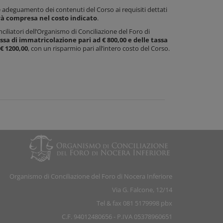
 adeguamento dei contenuti del Corso ai requisiti dettati
rà compresa nel costo indicato
.
onciliatori dell’Organismo di Conciliazione del Foro di
ssa di immatricolazione pari ad € 800,00 e delle tassa
 € 1200,00
, con un risparmio pari all’intero costo del Corso.
Organismo di Conciliazione del Foro di Nocera Inferiore
Via G. Falcone, 12/14
Tel & fax 081 5179998 pbx
C.F. 94012480656 - P.IVA 05378960651