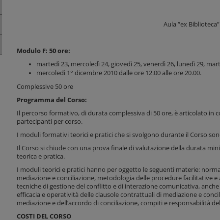
Aula “ex Biblioteca”
Modulo F: 50 ore:
martedì 23, mercoledì 24, giovedì 25, venerdì 26, lunedì 29, ma
mercoledì 1° dicembre 2010 dalle ore 12.00 alle ore 20.00.
Complessive 50 ore
Programma del Corso:
Il percorso formativo, di durata complessiva di 50 ore, è articolato in c
partecipanti per corso.
I moduli formativi teorici e pratici che si svolgono durante il Corso so
Il Corso si chiude con una prova finale di valutazione della durata min
teorica e pratica.
I moduli teorici e pratici hanno per oggetto le seguenti materie: norma
mediazione e conciliazione, metodologia delle procedure facilitative e 
tecniche di gestione del conflitto e di interazione comunicativa, anch
efficacia e operatività delle clausole contrattuali di mediazione e conc
mediazione e dell’accordo di conciliazione, compiti e responsabilità de
COSTI DEL CORSO