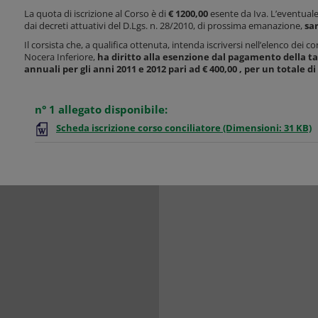
La quota di iscrizione al Corso è di
€ 1200,00
esente da Iva. L’eventuale
dai decreti attuativi del D.Lgs. n. 28/2010, di prossima emanazione,
sa
Il corsista che, a qualifica ottenuta, intenda iscriversi nell’elenco dei c
Nocera Inferiore,
ha diritto alla esenzione dal pagamento della ta
annuali per gli anni 2011 e 2012 pari ad € 400,00 , per un totale di
n° 1 allegato disponibile:
Scheda iscrizione corso conciliatore
(Dimensioni: 31 KB)