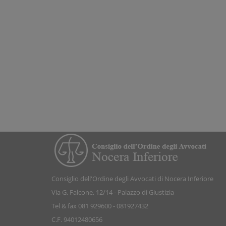
Consiglio dell'Ordine degli Avvocati di Nocera Inferiore
Via G. Falcone, 12/14 - Palazzo di Giustizia
Tel & fax 081 929600 - 081927432
C.F. 94012480656