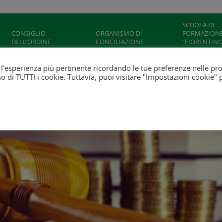
SCUOLA DI
CONSIGLIO
ORGANISMO DI
FORMAZION
DELL’ORDINE
CONCILIAZIONE
“FIORENTINO
NICOLA”
ti l'esperienza più pertinente ricordando le tue preferenze nelle pr
'uso di TUTTI i cookie. Tuttavia, puoi visitare "Impostazioni cookie