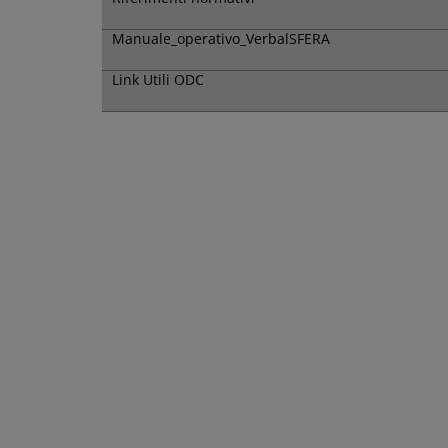
Manuale_operativo_VerbalSFERA
Link Utili ODC