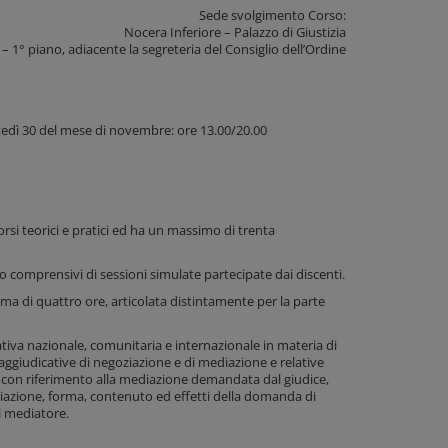
Sede svolgimento Corso:
Nocera Inferiore – Palazzo di Giustizia
 – 1° piano, adiacente la segreteria del Consiglio dell’Ordine
rtedì 30 del mese di novembre: ore 13.00/20.00
orsi teorici e pratici ed ha un massimo di trenta
no comprensivi di sessioni simulate partecipate dai discenti.
ima di quattro ore, articolata distintamente per la parte
tiva nazionale, comunitaria e internazionale in materia di
aggiudicative di negoziazione e di mediazione e relative
e con riferimento alla mediazione demandata dal giudice,
iliazione, forma, contenuto ed effetti della domanda di
l mediatore.