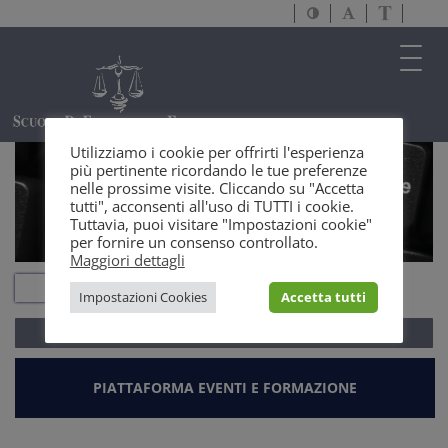
Attiva/disattiva
Attiva/disatti
Passa
alto
dimensione
a
contrasto
testo
version
Toggl
solo
navig
testo
Utilizziamo i cookie per offrirti l'esperienza
più pertinente ricordando le tue preferenze
nelle prossime visite. Cliccando su "Accetta
tutti", acconsenti all'uso di TUTTI i cookie.
Tuttavia, puoi visitare "Impostazioni cookie"
per fornire un consenso controllato.
Maggiori dettagli
Impostazioni Cookies
Accetta tutti
ACCEDI ALLA
WEBMAIL
PIATTAFORMA EVENTI E FORMAZIONE