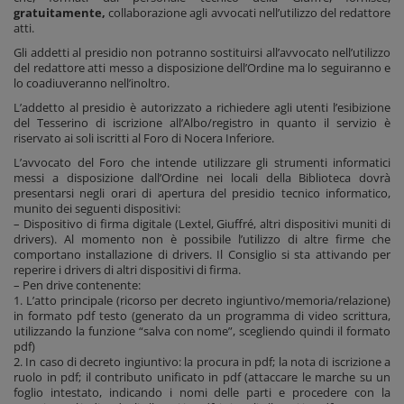
gratuitamente,
collaborazione agli avvocati nell’utilizzo del redattore
atti.
Gli addetti al presidio non potranno sostituirsi all’avvocato nell’utilizzo
del redattore atti messo a disposizione dell’Ordine ma lo seguiranno e
lo coadiuveranno nell’inoltro.
L’addetto al presidio è autorizzato a richiedere agli utenti l’esibizione
del Tesserino di iscrizione all’Albo/registro in quanto il servizio è
riservato ai soli iscritti al Foro di Nocera Inferiore.
L’avvocato del Foro che intende utilizzare gli strumenti informatici
messi a disposizione dall’Ordine nei locali della Biblioteca dovrà
presentarsi negli orari di apertura del presidio tecnico informatico,
munito dei seguenti dispositivi:
– Dispositivo di firma digitale (Lextel, Giuffré, altri dispositivi muniti di
drivers). Al momento non è possibile l’utilizzo di altre firme che
comportano installazione di drivers. Il Consiglio si sta attivando per
reperire i drivers di altri dispositivi di firma.
– Pen drive contenente:
1. L’atto principale (ricorso per decreto ingiuntivo/memoria/relazione)
in formato pdf testo (generato da un programma di video scrittura,
utilizzando la funzione “salva con nome”, scegliendo quindi il formato
pdf)
2. In caso di decreto ingiuntivo: la procura in pdf; la nota di iscrizione a
ruolo in pdf; il contributo unificato in pdf (attaccare le marche su un
foglio intestato, indicando i nomi delle parti e procedere con la