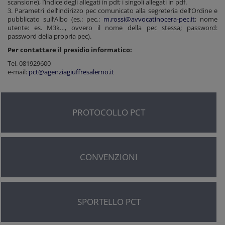
scansione), l’indice degli allegati in pdf; i singoli allegati in pdf.
3. Parametri dell’indirizzo pec comunicato alla segreteria dell’Ordine e
pubblicato sull’Albo (es.: pec.:
m.rossi@avvocatinocera-pec.it
; nome
utente: es. M3k…, ovvero il nome della pec stessa; password:
password della propria pec).
Per contattare il presidio informatico:
Tel. 081929600
e-mail:
pct@agenziagiuffresalerno.it
PROTOCOLLO PCT
CONVENZIONI
SPORTELLO PCT