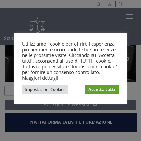
Attiva/disattiva
Attiva/disatti
Passa
alto
dimensione
a
contrasto
testo
version
Toggl
solo
navig
testo
Utilizziamo i cookie per offrirti l'esperienza
più pertinente ricordando le tue preferenze
nelle prossime visite. Cliccando su "Accetta
tutti", acconsenti all'uso di TUTTI i cookie.
Tuttavia, puoi visitare "Impostazioni cookie"
per fornire un consenso controllato.
Maggiori dettagli
Impostazioni Cookies
Accetta tutti
ACCEDI ALLA
WEBMAIL
PIATTAFORMA EVENTI E FORMAZIONE