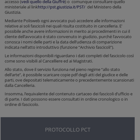
accesso (
vedi quello della Giuffrè
) o comunque consultare quello
ministeriale al link
http://pst.giustizia.it/PST/
del Ministero della
Giustizia.
Mediante Polisweb ogni avvocato può accedere alle informazioni
relative ai soli fascicoli nei quali risulta costituito in cancelleria. E’
possibile anche avere informazioni in merito ai procedimenti in cui il
cliente dell’avvocato è stato convenuto in giudizio, purché l’avvocato
conosca i nomi delle parti e la data dell’udienza di comparizione
indicata nell’atto introduttivo (funzione “Archivio fascicoli”).
Le informazioni disponibili riguardano i dati completi del fascicolo così
come sono visibili al Cancelliere ed ai Magistrati.
Allo stato, dove il servizio funziona nel pieno regime “allo stato
dell’arte”, è possibile scaricare copie pdf degli atti del giudice e delle
parti, ove depositati telematicamente o precedentemente scansionati
dalla Cancelleria.
Insomma, l’equivalente del contenuto cartaceo dei fascicoli d’ufficio e
di parte. I dati possono essere consultati in ordine cronologico o in
ordine di fascicolo.
PROTOCOLLO PCT