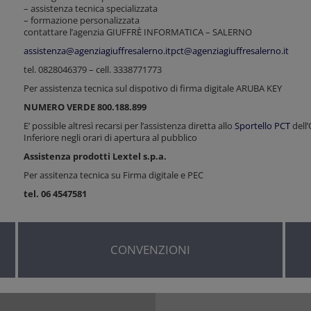
– assistenza tecnica specializzata
– formazione personalizzata
contattare l’agenzia GIUFFRÈ INFORMATICA – SALERNO
assistenza@agenziagiuffresalerno.it
pct@agenziagiuffresalerno.it
tel. 0828046379 – cell. 3338771773
Per assistenza tecnica sul dispotivo di firma digitale ARUBA KEY
NUMERO VERDE 800.188.899
E’ possible altresì recarsi per l’assistenza diretta allo
Sportello PCT
dell’
Inferiore negli orari di apertura al pubblico
Assistenza prodotti Lextel s.p.a.
Per assitenza tecnica su Firma digitale e PEC
tel. 06 4547581
CONVENZIONI