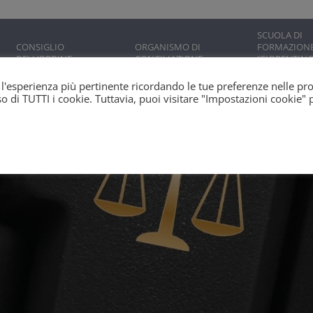
SCUOLA DI
CONSIGLIO
ORGANISMO DI
FORMAZION
DELL’ORDINE
CONCILIAZIONE
“FIORENTINO
NICOLA”
ti l'esperienza più pertinente ricordando le tue preferenze nelle pr
'uso di TUTTI i cookie. Tuttavia, puoi visitare "Impostazioni cookie