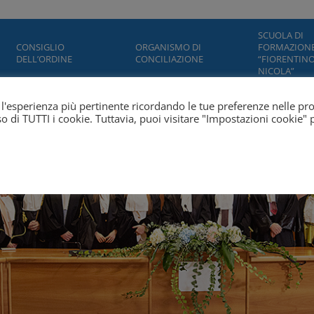
SCUOLA DI
CONSIGLIO
ORGANISMO DI
FORMAZION
DELL’ORDINE
CONCILIAZIONE
“FIORENTINO
NICOLA”
ti l'esperienza più pertinente ricordando le tue preferenze nelle pr
'uso di TUTTI i cookie. Tuttavia, puoi visitare "Impostazioni cookie